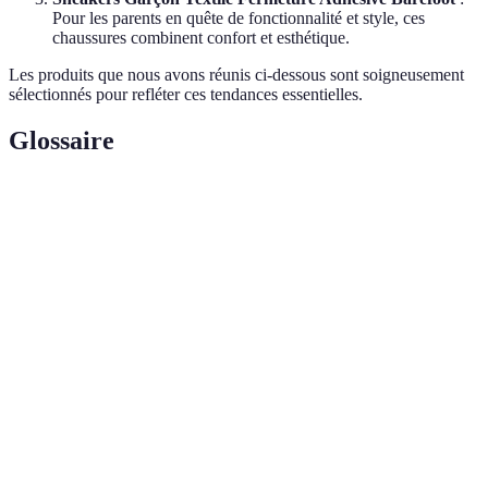
Pour les parents en quête de fonctionnalité et style, ces
chaussures combinent confort et esthétique.
Les produits que nous avons réunis ci-dessous sont soigneusement
sélectionnés pour refléter ces tendances essentielles.
Glossaire
Terme
Définition
Pratique de concevoir et de vendre des vêtements
Mode
de manière éthique et respectueuse de
durable
l'environnement.
Style caractérisé par des lignes épurées et l'absence
Minimalisme
de détails superflus.
Style de combinaison de différents motifs et
Mix-match
couleurs pour créer un look unique.