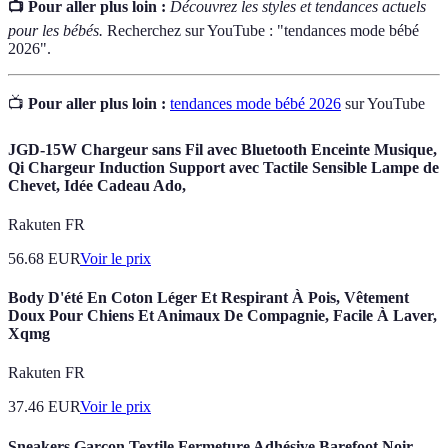
📺 Pour aller plus loin :
Découvrez les styles et tendances actuels
pour les bébés.
Recherchez sur YouTube : "tendances mode bébé
2026".
📺
Pour aller plus loin :
tendances mode bébé 2026
sur YouTube
JGD-15W Chargeur sans Fil avec Bluetooth Enceinte Musique,
Qi Chargeur Induction Support avec Tactile Sensible Lampe de
Chevet, Idée Cadeau Ado,
Rakuten FR
56.68
EUR
Voir le prix
Body D'été En Coton Léger Et Respirant À Pois, Vêtement
Doux Pour Chiens Et Animaux De Compagnie, Facile À Laver,
Xqmg
Rakuten FR
37.46
EUR
Voir le prix
Sneakers Garçon Textile Fermeture Adhésive Barefoot Noir