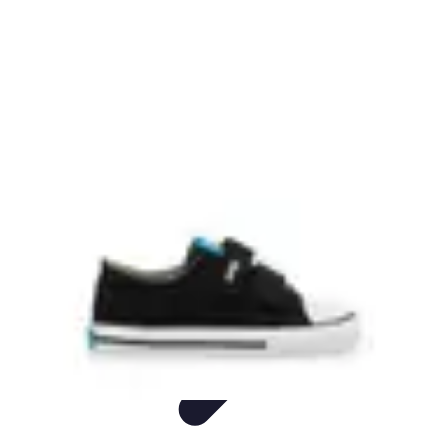
Mode Bébé
Mode Écoresponsable
Conseils d'Achat
Best of
Guides
Comparatifs
Mode Bébé