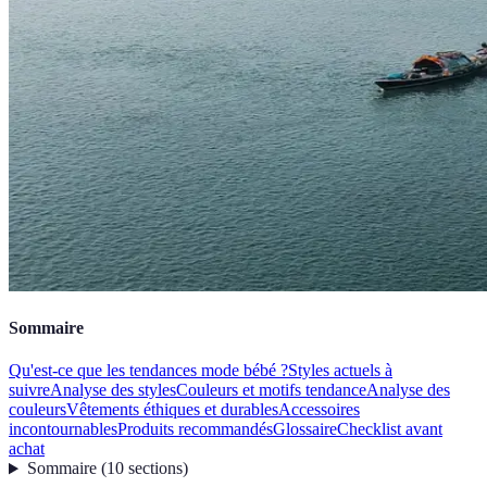
Sommaire
Qu'est-ce que les tendances mode bébé ?
Styles actuels à
suivre
Analyse des styles
Couleurs et motifs tendance
Analyse des
couleurs
Vêtements éthiques et durables
Accessoires
incontournables
Produits recommandés
Glossaire
Checklist avant
achat
Sommaire
(
10
sections
)