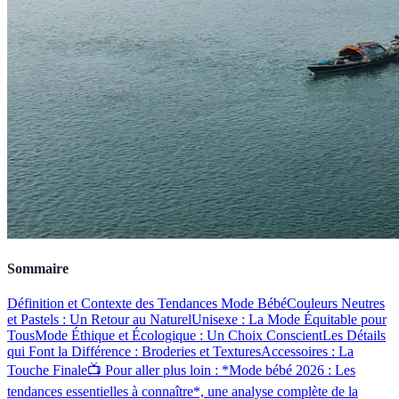
Sommaire
Définition et Contexte des Tendances Mode Bébé
Couleurs Neutres
et Pastels : Un Retour au Naturel
Unisexe : La Mode Équitable pour
Tous
Mode Éthique et Écologique : Un Choix Conscient
Les Détails
qui Font la Différence : Broderies et Textures
Accessoires : La
Touche Finale
📺 Pour aller plus loin : *Mode bébé 2026 : Les
tendances essentielles à connaître*, une analyse complète de la