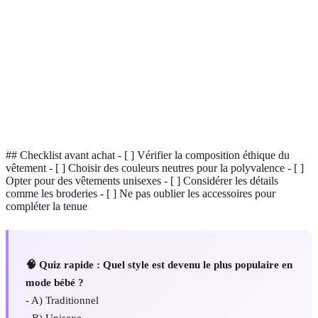
Mode
Vêtements fabriqués dans le respect de l'environnement
éthique
et des conditions de travail des ouvriers.
Vêtements conçus pour convenir à tous les genres,
Unisexe
indépendamment des stéréotypes.
Coton
Coton cultivé sans pesticides ni produits chimiques,
bio
respectueux de l'environnement.
## Checklist avant achat - [ ] Vérifier la composition éthique du
vêtement - [ ] Choisir des couleurs neutres pour la polyvalence - [ ]
Opter pour des vêtements unisexes - [ ] Considérer les détails
comme les broderies - [ ] Ne pas oublier les accessoires pour
compléter la tenue
🧠 Quiz rapide : Quel style est devenu le plus populaire en
mode bébé ?
- A) Traditionnel
- B) Unisexe