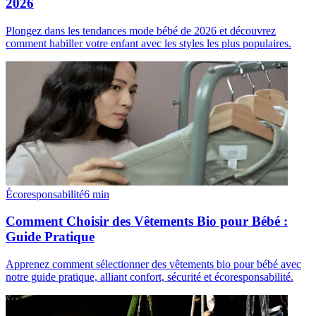
2026
Plongez dans les tendances mode bébé de 2026 et découvrez
comment habiller votre enfant avec les styles les plus populaires.
Écoresponsabilité
6
min
Comment Choisir des Vêtements Bio pour Bébé :
Guide Pratique
Apprenez comment sélectionner des vêtements bio pour bébé avec
notre guide pratique, alliant confort, sécurité et écoresponsabilité.