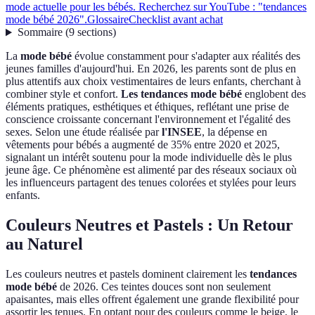
mode actuelle pour les bébés. Recherchez sur YouTube : "tendances
mode bébé 2026".
Glossaire
Checklist avant achat
Sommaire
(
9
sections
)
La
mode bébé
évolue constamment pour s'adapter aux réalités des
jeunes familles d'aujourd'hui. En 2026, les parents sont de plus en
plus attentifs aux choix vestimentaires de leurs enfants, cherchant à
combiner style et confort.
Les tendances mode bébé
englobent des
éléments pratiques, esthétiques et éthiques, reflétant une prise de
conscience croissante concernant l'environnement et l'égalité des
sexes. Selon une étude réalisée par
l'INSEE
, la dépense en
vêtements pour bébés a augmenté de 35% entre 2020 et 2025,
signalant un intérêt soutenu pour la mode individuelle dès le plus
jeune âge. Ce phénomène est alimenté par des réseaux sociaux où
les influenceurs partagent des tenues colorées et stylées pour leurs
enfants.
Couleurs Neutres et Pastels : Un Retour
au Naturel
Les couleurs neutres et pastels dominent clairement les
tendances
mode bébé
de 2026. Ces teintes douces sont non seulement
apaisantes, mais elles offrent également une grande flexibilité pour
assortir les tenues. En optant pour des couleurs comme le beige, le