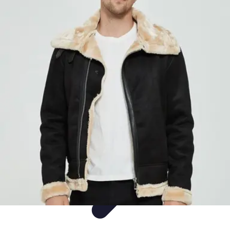
Mode Bébé
Mode Écoresponsable
Conseils d'Achat
Best of
Guides
Comparatifs
Mode Bébé