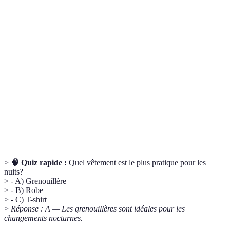
Terme
Définition
Vêtement à manches courtes ou longues qui
Body
couvre le haut du corps du bébé.
Vêtement une pièce qui couvre tout le corps du
Grenouillère
bébé, souvent avec des pieds.
Caractéristique de certains chaussons qui
Antidérapant
empêchent de glisser sur les surfaces.
>
🧠 Quiz rapide :
Quel vêtement est le plus pratique pour les
nuits?
> - A) Grenouillère
> - B) Robe
> - C) T-shirt
>
Réponse : A — Les grenouillères sont idéales pour les
changements nocturnes.