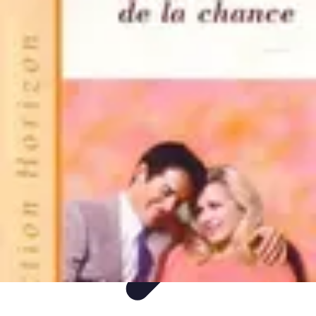
Mode Bébé
Mode Écoresponsable
Conseils d'Achat
Best of
Guides
Comparatifs
Mode Bébé