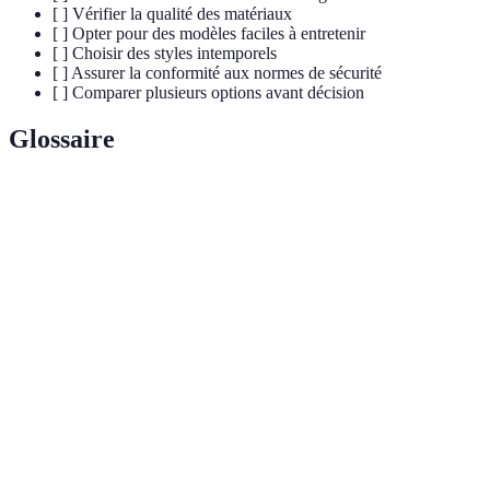
[ ] Vérifier la qualité des matériaux
[ ] Opter pour des modèles faciles à entretenir
[ ] Choisir des styles intemporels
[ ] Assurer la conformité aux normes de sécurité
[ ] Comparer plusieurs options avant décision
Glossaire
Terme
Définition
Vêtements
Vêtements conçus pour s'adapter à la
évolutifs
croissance des enfants.
Coton cultivé sans pesticides, plus
Coton biologique
respectueux de l'environnement.
Matériaux qui régulent la température
Thermorégulateur
corporelle, offrant confort.