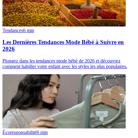
Tendances
6
min
Les Dernières Tendances Mode Bébé à Suivre en
2026
Plongez dans les tendances mode bébé de 2026 et découvrez
comment habiller votre enfant avec les styles les plus populaires.
Écoresponsabilité
6
min