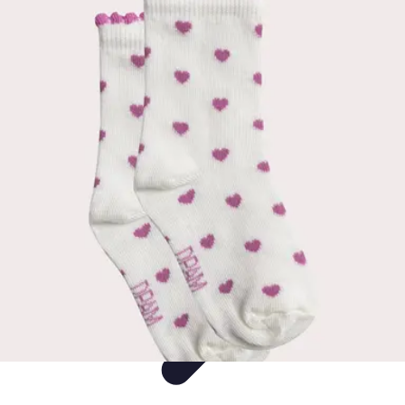
Mode Bébé
Mode Écoresponsable
Conseils d'Achat
Best of
Guides
Comparatifs
Mode Bébé