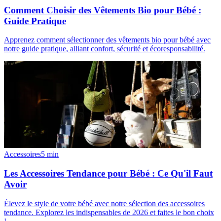
Comment Choisir des Vêtements Bio pour Bébé :
Guide Pratique
Apprenez comment sélectionner des vêtements bio pour bébé avec
notre guide pratique, alliant confort, sécurité et écoresponsabilité.
Accessoires
5
min
Les Accessoires Tendance pour Bébé : Ce Qu'il Faut
Avoir
Élevez le style de votre bébé avec notre sélection des accessoires
tendance. Explorez les indispensables de 2026 et faites le bon choix