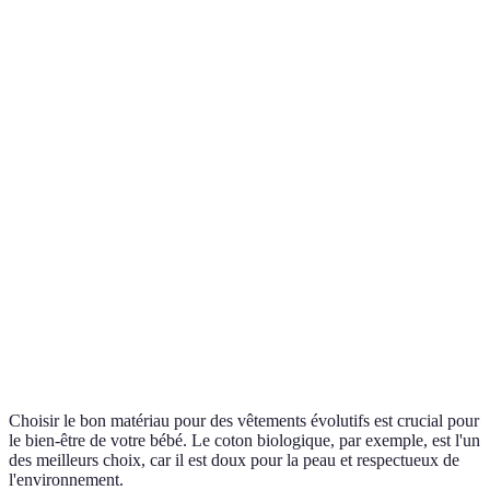
biologique
éco-responsable
cher
choix
À éviter
Résistant, facile
Moins
Polyester
pour
d'entretien
respirant
bébés
Bonne
Peut se
Très doux,
option
Lin
froisser
thermorégulateur
sous
facilement
condition
À
Fragile,
privilégier
Ultra-doux,
Cachemire
nécessite un
pour des
chaleur agréable
lavage délicat
occasions
spéciales
Choisir le bon matériau pour des vêtements évolutifs est crucial pour
le bien-être de votre bébé. Le coton biologique, par exemple, est l'un
des meilleurs choix, car il est doux pour la peau et respectueux de
l'environnement.