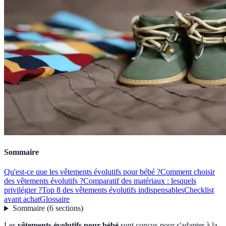
Sommaire
Qu'est-ce que les vêtements évolutifs pour bébé ?
Comment choisir
des vêtements évolutifs ?
Comparatif des matériaux : lesquels
privilégier ?
Top 8 des vêtements évolutifs indispensables
Checklist
avant achat
Glossaire
Sommaire
(
6
sections
)
Les
vêtements évolutifs pour bébé
sont conçus pour s'adapter à la