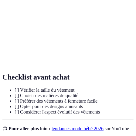
Vêtements à manches courtes ou longues qui se
Bodys
ferment à l'entrejambe, souvent utilisés chez les
nourrissons.
Vêtements
Vêtements qui peuvent être ajustés en taille ou en
évolutifs
forme pour s'adapter à la croissance de l'enfant.
Textile
Matières fabriquées à partir de fibres naturelles,
naturel
comme le coton, qui sont plus douces pour la peau.
Checklist avant achat
[ ] Vérifier la taille du vêtement
[ ] Choisir des matières de qualité
[ ] Préférer des vêtements à fermeture facile
[ ] Opter pour des designs amusants
[ ] Considérer l'aspect évolutif des vêtements
📺
Pour aller plus loin :
tendances mode bébé 2026
sur YouTube