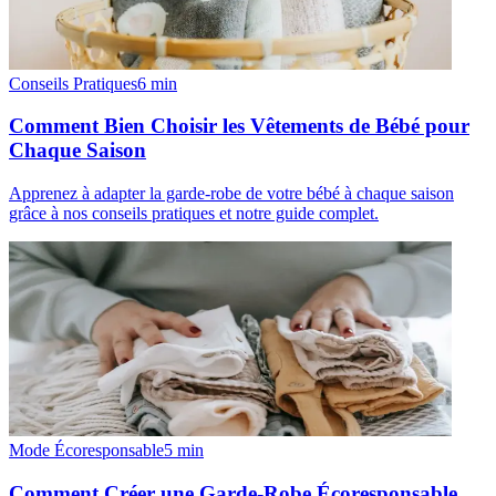
Conseils Pratiques
6
min
Comment Bien Choisir les Vêtements de Bébé pour
Chaque Saison
Apprenez à adapter la garde-robe de votre bébé à chaque saison
grâce à nos conseils pratiques et notre guide complet.
Mode Écoresponsable
5
min
Comment Créer une Garde-Robe Écoresponsable