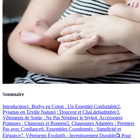
Sommaire
Introduction
1. Bodys en Coton : Un Essentiel Confortable
2.
Pyjamas en Textile Naturel : Douceur et Chal.defaultmbre
3.
Vêtements de Sortie : Ne Pas Négliger le Style
4. Accessoires
Pratiques : Chapeaux et Bonnets
5. Chaussures Adaptées : Premiers
Pas avec Confiance
6. Ensembles Coordonnés : Simplicité et
Élégance
7. Vêtements Évolutifs : Investissement Durable
📺 Pour