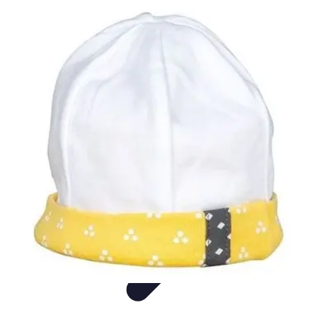
Mode Bébé
Mode Écoresponsable
Conseils d'Achat
Best of
Guides
Comparatifs
Mode Bébé