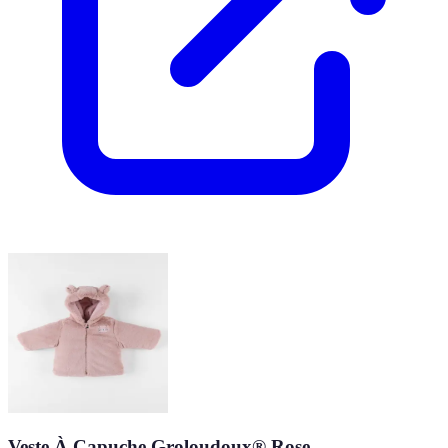
Veste À Capuche Groloudoux® Rose