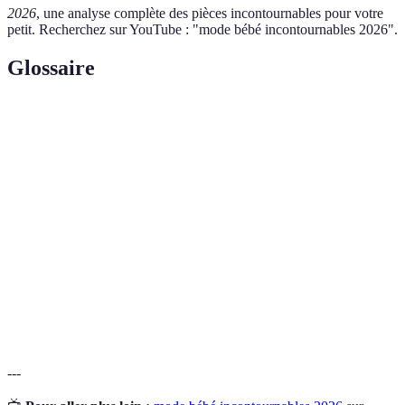
2026
, une analyse complète des pièces incontournables pour votre
petit. Recherchez sur YouTube : "mode bébé incontournables 2026".
Glossaire
Terme
Définition
Mode
Ensemble des vêtements conçus pour les nourrissons
bébé
et les jeunes enfants, alliant confort et style.
Taille
Mécanisme courant dans les vêtements pour bébé
élastique
permettant un ajustement facile à la taille.
Coton
Coton cultivé sans pesticides ni produits chimiques,
biologique
plus respectueux de la santé de l'enfant.
---