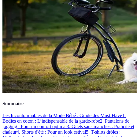
Sommaire
Les Incontournables de la Mode Bébé : Guide des Must-Have
1.
Bodies en coton : L’indispensable de la garde-robe
2. Pantalons de
jogging : Pour un confort optimal
3. Gilets sans manches : Praticité et
chaleur
4. Shorts d'été : Pour un look estival
5. T-shirts drôles :