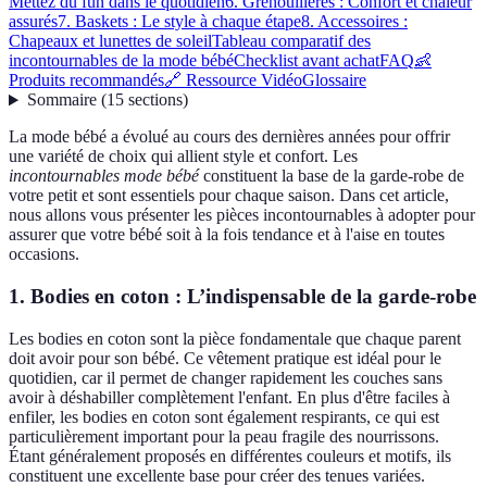
Mettez du fun dans le quotidien
6. Grenouillères : Confort et chaleur
assurés
7. Baskets : Le style à chaque étape
8. Accessoires :
Chapeaux et lunettes de soleil
Tableau comparatif des
incontournables de la mode bébé
Checklist avant achat
FAQ
👶
Produits recommandés
🔗 Ressource Vidéo
Glossaire
Sommaire
(
15
sections
)
La mode bébé a évolué au cours des dernières années pour offrir
une variété de choix qui allient style et confort. Les
incontournables mode bébé
constituent la base de la garde-robe de
votre petit et sont essentiels pour chaque saison. Dans cet article,
nous allons vous présenter les pièces incontournables à adopter pour
assurer que votre bébé soit à la fois tendance et à l'aise en toutes
occasions.
1. Bodies en coton : L’indispensable de la garde-robe
Les bodies en coton sont la pièce fondamentale que chaque parent
doit avoir pour son bébé. Ce vêtement pratique est idéal pour le
quotidien, car il permet de changer rapidement les couches sans
avoir à déshabiller complètement l'enfant. En plus d'être faciles à
enfiler, les bodies en coton sont également respirants, ce qui est
particulièrement important pour la peau fragile des nourrissons.
Étant généralement proposés en différentes couleurs et motifs, ils
constituent une excellente base pour créer des tenues variées.