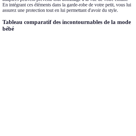
En intégrant ces éléments dans la garde-robe de votre petit, vous lui
assurez une protection tout en lui permettant d'avoir du style.
Tableau comparatif des incontournables de la mode
bébé
Pièce
Matériau
Saison idéale
Avantage
Facilité
Bodies
Coton
Année entière
d'entretien
Pantalons de
Tissu doux
Printemps/Automne
Confort
jogging
Matière
Chaleur san
Gilets
Printemps/Automne
légère
alourdir
Shorts
Tissu léger
Été
Aération
Style