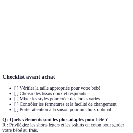
T-shirts
Coton
Année entière
humoristiqu
Matière
Grenouillères
Hiver/Nuit
Confort
douce
Baskets
Cuir/Textile
Année entière
Durabilité
Protection
Accessoires
Divers
Été
UV
Checklist avant achat
[ ] Vérifier la taille appropriée pour votre bébé
[ ] Choisir des tissus doux et respirants
[ ] Mixer les styles pour créer des looks variés
[ ] Contrôler les fermetures et la facilité de changement
[ ] Porter attention à la saison pour un choix optimal
Q : Quels vêtements sont les plus adaptés pour l'été ?
R : Privilégiez les shorts légers et les t-shirts en coton pour garder
votre bébé au frais.