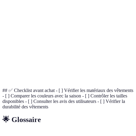
ciel, Vert menthe
organi
légères
Jaune vif, Orange,
T-shirts colorés,
Été
Mobilit
Turquoise
Shorts
Brun, Rouge
Style p
Automne
Manteaux, Bottes
brique, Vert olive
chaleu
Élégan
Marine, Gris
Vestes élégantes,
Hiver
événem
anthracite, Rouge
Accessoires
spécia
## ✅ Checklist avant achat - [ ] Vérifier les matériaux des vêtements
- [ ] Comparer les couleurs avec la saison - [ ] Contrôler les tailles
disponibles - [ ] Consulter les avis des utilisateurs - [ ] Vérifier la
durabilité des vêtements
🌟 Glossaire