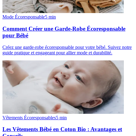
Mode Écoresponsable
5
min
Comment Créer une Garde-Robe Écoresponsable
pour Bébé
Créez une garde-robe écoresponsable pour votre bébé. Suivez notre
guide pratique et engageant pour allier mode et durabilité.
Vêtements Écoresponsables
5
min
Les Vêtements Bébé en Coton Bio : Avantages et
Conseils