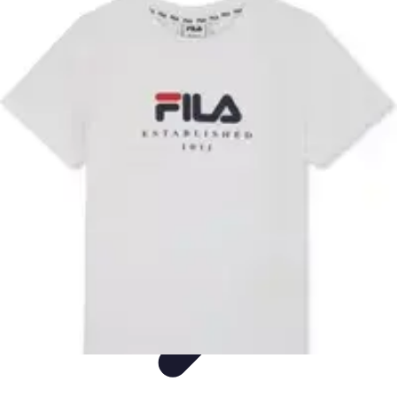
Mode Bébé
Mode Écoresponsable
Conseils d'Achat
Best of
Guides
Comparatifs
Mode Bébé