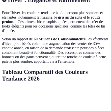
❄️ Hiver : Élégance et Raffinement
Pour l'hiver, les couleurs tendance à adopter sont plus sombres et
élégantes, notamment le
marine
, le
gris anthracite
et le
rouge
profond
. Ces teintes chic et sophistiquées permettent de créer des
looks élégants pour les occasions spéciales, comme les fêtes de fin
d'année.
Selon un rapport de
60 Millions de Consommateurs
, les vêtements
d'hiver pour bébés voient une augmentation des ventes de 35%
chaque année, en raison de la demande croissante pour des pièces
combinant beauté et fonctionnalité. Des accessoires comme des
bonnets ou des gants peuvent ajouter une touche de couleur à cette
palette plus sombre, apportant vie à l'ensemble.
Tableau Comparatif des Couleurs
Tendance 2026
Saison
Couleurs Tendance
Exemples de pièces
Pratiq
Bodies,
Rose poudré, Bleu
Matéri
Printemps
Combinaisons