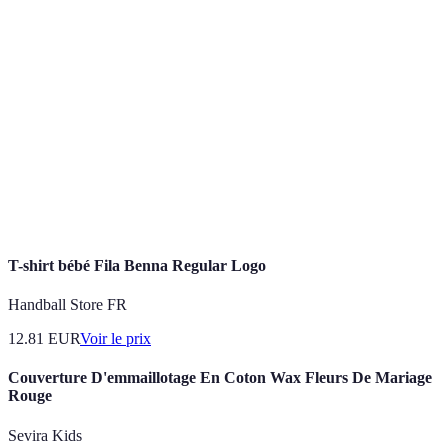
Terme
Définition
Mode
Ensemble de vêtements, accessoires destinés aux
Bébé
nourrissons et jeunes enfants.
Ensemble de styles et de couleurs qui émergent et
Tendances
évoluent au fil des saisons.
Couleurs douces et pâles, souvent associées au
Pastels
printemps et à la douceur.
T-shirt bébé Fila Benna Regular Logo
Handball Store FR
12.81
EUR
Voir le prix
Couverture D'emmaillotage En Coton Wax Fleurs De Mariage
Rouge
Sevira Kids