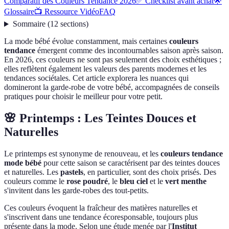
Comparatif des Couleurs Tendance 2026
✅ Checklist avant achat
🌟
Glossaire
📺 Ressource Vidéo
FAQ
Sommaire
(
12
sections
)
La mode bébé évolue constamment, mais certaines
couleurs
tendance
émergent comme des incontournables saison après saison.
En 2026, ces couleurs ne sont pas seulement des choix esthétiques ;
elles reflètent également les valeurs des parents modernes et les
tendances sociétales. Cet article explorera les nuances qui
domineront la garde-robe de votre bébé, accompagnées de conseils
pratiques pour choisir le meilleur pour votre petit.
🌸 Printemps : Les Teintes Douces et
Naturelles
Le printemps est synonyme de renouveau, et les
couleurs tendance
mode bébé
pour cette saison se caractérisent par des teintes douces
et naturelles. Les
pastels
, en particulier, sont des choix prisés. Des
couleurs comme le
rose poudré
, le
bleu ciel
et le
vert menthe
s'invitent dans les garde-robes des tout-petits.
Ces couleurs évoquent la fraîcheur des matières naturelles et
s'inscrivent dans une tendance écoresponsable, toujours plus
présente dans la mode. Selon une étude menée par l'
Institut