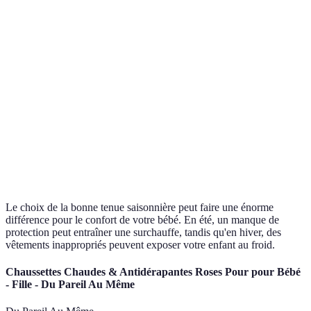
Couleurs claires et
Couleurs
Teintes chaudes
vives
Couverture
Minimale
Maximale
Accessoires
Chapeaux légers,
Bonnets, gants,
recommandés
lunettes de soleil
écharpes
Confort
Liberté de mouvement
Isolation thermique
Le choix de la bonne tenue saisonnière peut faire une énorme
différence pour le confort de votre bébé. En été, un manque de
protection peut entraîner une surchauffe, tandis qu'en hiver, des
vêtements inappropriés peuvent exposer votre enfant au froid.
Chaussettes Chaudes & Antidérapantes Roses Pour pour Bébé
- Fille - Du Pareil Au Même