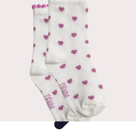
Mode Bébé
Mode Écoresponsable
Conseils d'Achat
Best of
Guides
Comparatifs
Mode Bébé