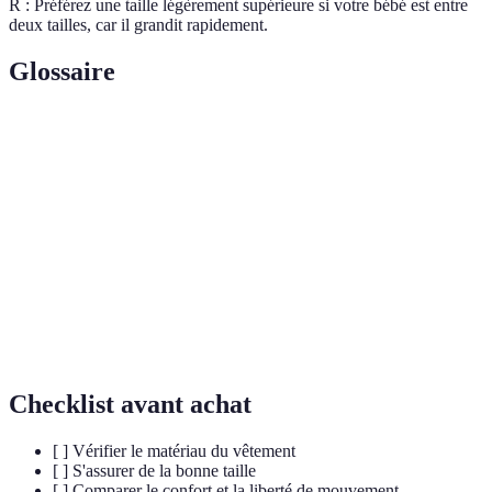
R : Préférez une taille légèrement supérieure si votre bébé est entre
deux tailles, car il grandit rapidement.
Glossaire
Terme
Définition
Technique consistant à porter plusieurs couches
Superposition
de vêtements.
Isolation
Capacité d'un matériau à retenir la chaleur.
Produit fabriqué pour avoir un impact
Écoresponsable
environnemental réduit.
Checklist avant achat
[ ] Vérifier le matériau du vêtement
[ ] S'assurer de la bonne taille
[ ] Comparer le confort et la liberté de mouvement