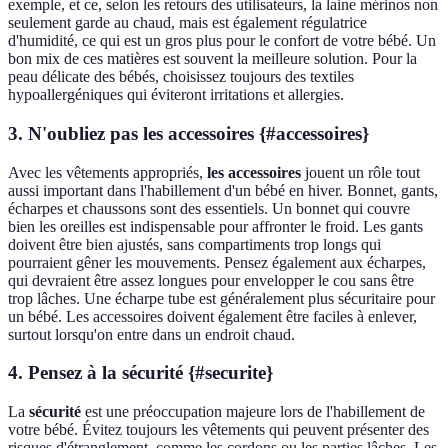
exemple, et ce, selon les retours des utilisateurs, la laine mérinos non
seulement garde au chaud, mais est également régulatrice
d'humidité, ce qui est un gros plus pour le confort de votre bébé. Un
bon mix de ces matières est souvent la meilleure solution. Pour la
peau délicate des bébés, choisissez toujours des textiles
hypoallergéniques qui éviteront irritations et allergies.
3. N'oubliez pas les accessoires {#accessoires}
Avec les vêtements appropriés,
les accessoires
jouent un rôle tout
aussi important dans l'habillement d'un bébé en hiver. Bonnet, gants,
écharpes et chaussons sont des essentiels. Un bonnet qui couvre
bien les oreilles est indispensable pour affronter le froid. Les gants
doivent être bien ajustés, sans compartiments trop longs qui
pourraient gêner les mouvements. Pensez également aux écharpes,
qui devraient être assez longues pour envelopper le cou sans être
trop lâches. Une écharpe tube est généralement plus sécuritaire pour
un bébé. Les accessoires doivent également être faciles à enlever,
surtout lorsqu'on entre dans un endroit chaud.
4. Pensez à la sécurité {#securite}
La
sécurité
est une préoccupation majeure lors de l'habillement de
votre bébé. Évitez toujours les vêtements qui peuvent présenter des
risques d'étranglement, comme les cordons ou les parties lâches. Les