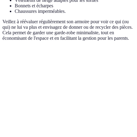
Vêtements de neige adaptés pour les sorties
Bonnets et écharpes
Chaussures imperméables.
Veillez à réévaluer régulièrement son armoire pour voir ce qui (ou
qui) ne lui va plus et envisagez de donner ou de recycler des pièces.
Cela permet de garder une garde-robe minimaliste, tout en
économisant de l'espace et en facilitant la gestion pour les parents.
Terme
Définition
Technique consistant à porter plusieurs
Layering
couches de vêtements pour maintenir la
chaleur.
Se dit des matières ayant peu de chances de
Hypoallergénique
provoquer des allergies.
Label de qualité garantissant un textile sans
OEKO-TEX
substances nocives.