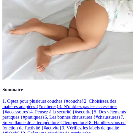
Sommaire
1. Optez pour plusieurs couches {#couche}
2. Choisissez des
matières adaptées {#matieres}
3. N'oubliez pas les accessoires
{#accessoires}
4. Pensez à la sécurité {#securite}
5. Des vêtements
pratiques {#pratiques}
6. Les bonnes chaussures {#chaussures}
7.
Surveillance de la température {#temperature}
8. Habillez-vous en
fonction de l'activité {#activite}
9. Vérifiez les labels de qualité