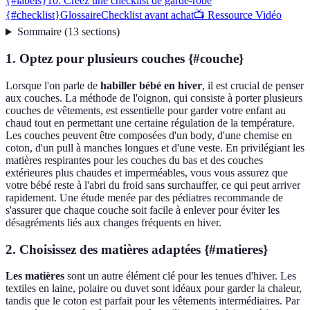
{#labels}
10. Créez une checklist de garde-robe
{#checklist}
Glossaire
Checklist avant achat
📺 Ressource Vidéo
Sommaire
(
13
sections
)
1. Optez pour plusieurs couches {#couche}
Lorsque l'on parle de
habiller bébé en hiver
, il est crucial de penser
aux couches. La méthode de l'oignon, qui consiste à porter plusieurs
couches de vêtements, est essentielle pour garder votre enfant au
chaud tout en permettant une certaine régulation de la température.
Les couches peuvent être composées d'un body, d'une chemise en
coton, d'un pull à manches longues et d'une veste. En privilégiant les
matières respirantes pour les couches du bas et des couches
extérieures plus chaudes et imperméables, vous vous assurez que
votre bébé reste à l'abri du froid sans surchauffer, ce qui peut arriver
rapidement. Une étude menée par des pédiatres recommande de
s'assurer que chaque couche soit facile à enlever pour éviter les
désagréments liés aux changes fréquents en hiver.
2. Choisissez des matières adaptées {#matieres}
Les matières
sont un autre élément clé pour les tenues d'hiver. Les
textiles en laine, polaire ou duvet sont idéaux pour garder la chaleur,
tandis que le coton est parfait pour les vêtements intermédiaires. Par