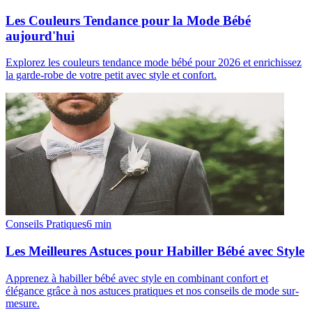
Les Couleurs Tendance pour la Mode Bébé
aujourd'hui
Explorez les couleurs tendance mode bébé pour 2026 et enrichissez
la garde-robe de votre petit avec style et confort.
Conseils Pratiques
6
min
Les Meilleures Astuces pour Habiller Bébé avec Style
Apprenez à habiller bébé avec style en combinant confort et
élégance grâce à nos astuces pratiques et nos conseils de mode sur-
mesure.