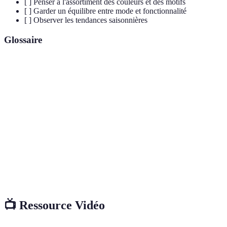
[ ] Penser à l'assortiment des couleurs et des motifs
[ ] Garder un équilibre entre mode et fonctionnalité
[ ] Observer les tendances saisonnières
Glossaire
Terme
Définition
Articles complémentaires qui ajoutent style et
Accessoires
fonctionnalité aux tenues.
Mix and
Technique de combinaison de plusieurs styles ou
Match
motifs différents.
Styles ou modes populaires à un moment donné dans
Tendances
la mode.
📺 Ressource Vidéo