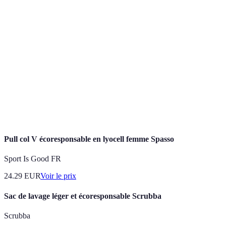
Terme
Définition
Qui respecte l'environnement dans ses
Écoresponsable
opérations et ses produits.
Coton bio
Coton cultivé sans produits chimiques ou OGM.
Certification internationale pour les textiles
GOTS
biologiques.
Pull col V écoresponsable en lyocell femme Spasso
Sport Is Good FR
24.29
EUR
Voir le prix
Sac de lavage léger et écoresponsable Scrubba
Scrubba