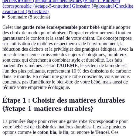
déchets textiles {#etape-4-dechets-textiles}
Étape 5 : Entretien
écoresponsable {#etape-5-entretien}
Glossaire {#glossaire}
Checklist
avant achat {#checklist}
Sommaire
(
8
sections
)
Créer une
garde-robe écoresponsable pour bébé
signifie adopter
des choix de mode qui minimisent l'impact environnemental tout en
garantissant le confort et la santé de votre enfant. Ce concept repose
sur l'utilisation de matières respectueuses de l'environnement, la
réduction des déchets et la privilégier des pratiques éthiques. Avec la
prise de conscience croissante des enjeux écologiques, nombreux
sont ceux qui cherchent à combiner style et durabilité. Les faits
parlent d'eux-mêmes : selon
l'ADEME
, le secteur de la mode est
l'un des plus polluants, représentant 10 % des émissions de carbone
dans le monde. En créant une garde-robe consciente, vous ne vous
contentez pas d'améliorer le bien-être de votre bébé, mais aussi de
réduire votre empreinte écologique.
Étape 1 : Choisir des matières durables
{#etape-1-matieres-durables}
La première étape pour créer une garde-robe écoresponsable pour
votre bébé est de choisir des matières durables. Il existe plusieurs
options comme le
coton bio
, le
lin
, ou encore le
Tencel
. Ces