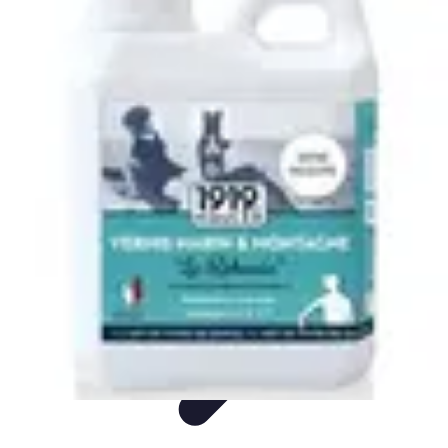
Mode Bébé
Mode Écoresponsable
Conseils d'Achat
Best of
Guides
Comparatifs
Mode Bébé