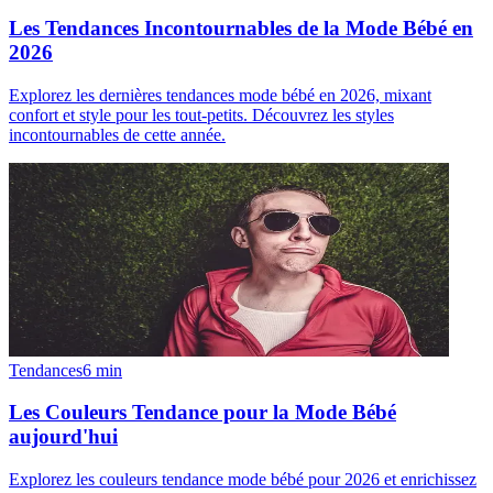
Les Tendances Incontournables de la Mode Bébé en
2026
Explorez les dernières tendances mode bébé en 2026, mixant
confort et style pour les tout-petits. Découvrez les styles
incontournables de cette année.
Tendances
6
min
Les Couleurs Tendance pour la Mode Bébé
aujourd'hui
Explorez les couleurs tendance mode bébé pour 2026 et enrichissez