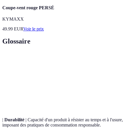
Coupe-vent rouge PERSÉ
KYMAXX
49.99
EUR
Voir le prix
Glossaire
Terme
Définition
Cotton
Coton cultivé sans produits chimiques et pesticides,
bio
respectueux de l'environnement.
Bandes souples qui permettent d'ajuster la taille ou la
Élastiques
longueur des vêtements.
|
Durabilité
| Capacité d'un produit à résister au temps et à l'usure,
imposant des pratiques de consommation responsable.