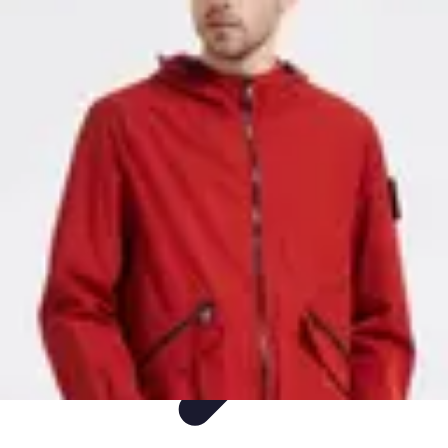
Mode Bébé
Mode Écoresponsable
Conseils d'Achat
Best of
Guides
Comparatifs
Mode Bébé