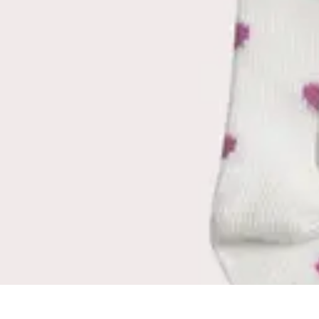
Mode Bébé
Mode Écoresponsable
Conseils d'Achat
Best of
Guides
Comparatifs
Mode Bébé