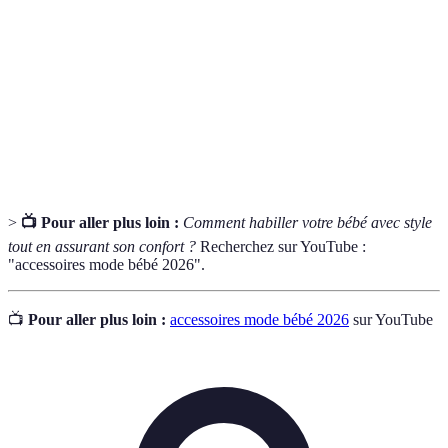
Mode Bébé
améliorer son style et son confort.
Concepts visant à protéger la peau et le bien-être de
Sécurité
l'enfant avec des matériaux appropriés.
Apport d'une sensation agréable aux vêtements et
Confort
aux accessoires portés par le bébé.
>
📺 Pour aller plus loin :
Comment habiller votre bébé avec style
tout en assurant son confort ?
Recherchez sur YouTube :
"accessoires mode bébé 2026".
📺
Pour aller plus loin :
accessoires mode bébé 2026
sur YouTube