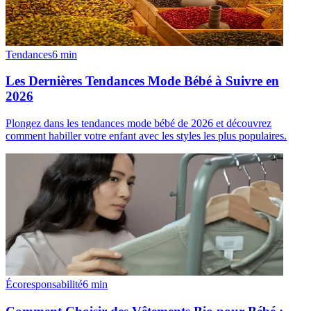
Tendances
6
min
Les Dernières Tendances Mode Bébé à Suivre en
2026
Plongez dans les tendances mode bébé de 2026 et découvrez
comment habiller votre enfant avec les styles les plus populaires.
Écoresponsabilité
6
min