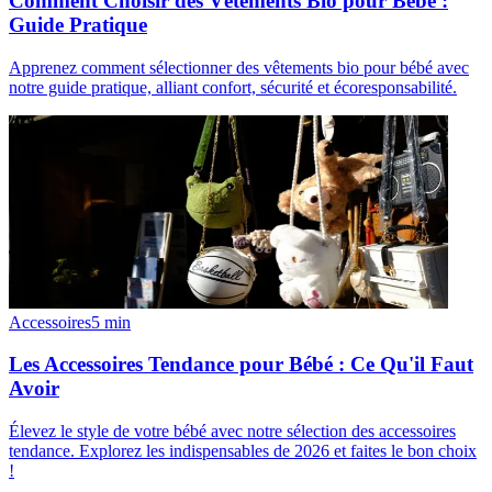
Comment Choisir des Vêtements Bio pour Bébé :
Guide Pratique
Apprenez comment sélectionner des vêtements bio pour bébé avec
notre guide pratique, alliant confort, sécurité et écoresponsabilité.
Accessoires
5
min
Les Accessoires Tendance pour Bébé : Ce Qu'il Faut
Avoir
Élevez le style de votre bébé avec notre sélection des accessoires
tendance. Explorez les indispensables de 2026 et faites le bon choix
!