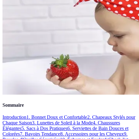
Sommaire
Introduction
1. Bonnet Doux et Confortable
2. Chapeaux Stylés pour
Chaque Saison
3. Lunettes de Soleil à la Mode
4. Chaussures
Élégantes
5. Sacs à Dos Pratiques
6. Serviettes de Bain Douces et
Colorées
7. Bavoirs Tendance
8. Accessoires pour les Cheveux
9.