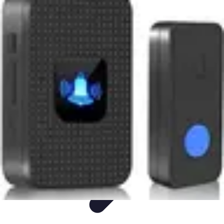
Mode Bébé
Mode Écoresponsable
Conseils d'Achat
Best of
Guides
Comparatifs
Mode Bébé