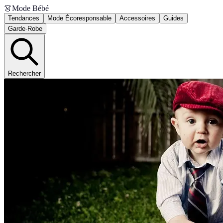
👗
Mode Bébé
Tendances
Mode Écoresponsable
Accessoires
Guides
Garde-Robe
Rechercher