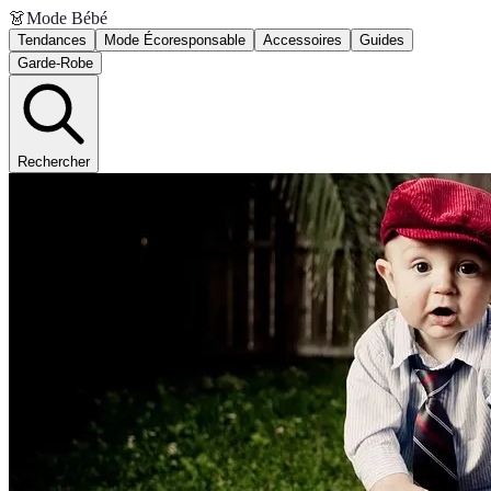
👗
Mode Bébé
Tendances
Mode Écoresponsable
Accessoires
Guides
Garde-Robe
Rechercher